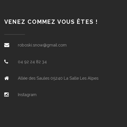
VENEZ COMMEZ VOUS ÊTES !
roboski.snow@gmail.com
04 92 24 82 34
Allée des Saules 05240 La Salle Les Alpes
Instagram